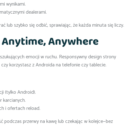
mi wynikami.
zmatycznymi dealerami.
lub szybko się odbić, sprawiając, że każda minuta się liczy.
y Anytime, Anywhere
oszukujących emocji w ruchu. Responsywny design strony
 czy korzystasz z Androida na telefonie czy tablecie.
i (tylko Android).
r karcianych.
h i ofertach reload.
ć podczas przerwy na kawę lub czekając w kolejce—bez