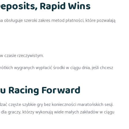
Deposits, Rapid Wins
a obsługuje szeroki zakres metod płatności, które pozwalają
.
 w czasie rzeczywistym.
rótkich wygranych wypłacić środki w ciągu dnia, jeśli chcesz
ou Racing Forward
zać częste szybkie gry bez konieczności maratońskich sesji.
dla graczy, którzy wykonują wiele małych zakładów w ciągu