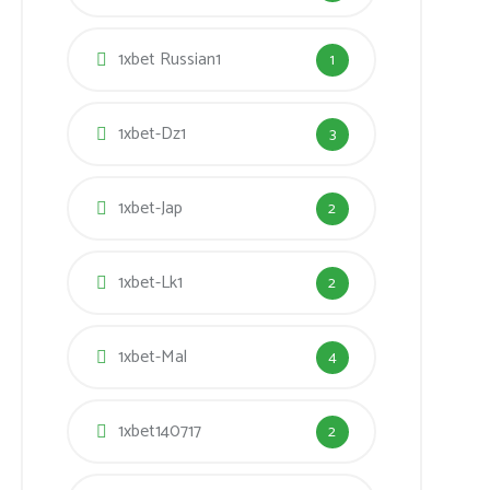
1xbet Russian1
1
1xbet-Dz1
3
1xbet-Jap
2
1xbet-Lk1
2
1xbet-Mal
4
1xbet140717
2