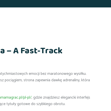
a – A Fast‑Track
natychmiastowych emocji bez maratonowego wysiłku.
esz pociągiem, strona zapewnia dawkę adrenaliny, która
nmamagrac.pl/pl-pl/
, gdzie znajdziesz elegancki interfejs
orące tytuły gotowe do szybkiego obrotu.