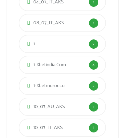
04_07_IT_AKS
1
08_07_IT_AKS
1
1
2
1-Xbetindia.com
4
1-Xbetmorocco
2
10_07_AU_AKS
1
10_07_IT_AKS
1