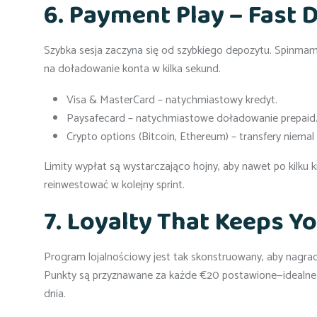
6. Payment Play – Fast 
Szybka sesja zaczyna się od szybkiego depozytu. Spinmam
na doładowanie konta w kilka sekund.
Visa & MasterCard – natychmiastowy kredyt.
Paysafecard – natychmiastowe doładowanie prepaid
Crypto options (Bitcoin, Ethereum) – transfery niemal
Limity wypłat są wystarczająco hojny, aby nawet po kilku k
reinwestować w kolejny sprint.
7. Loyalty That Keeps Y
Program lojalnościowy jest tak skonstruowany, aby nagrad
Punkty są przyznawane za każde €20 postawione—idealne 
dnia.