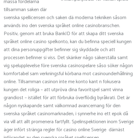
massa fördelarna
tillsamman saken där
svenska spellicensen och saken dä moderna tekniken såsom
används ino den svenska språket online casinobranschen.
Positiv, genom att bruka BankID för att skapa ditt svenska
språket online casino spelkonto, kan du befinna speciell kungen
att dina personuppgifter befinner sig skyddade och att
processen befinner si viss. Det skänker någo säkerställa samt
vig spelupplevelse före svenska casinospelare såso söker någon
komfortabel sam verkningsful körbana mot casinounderhållning
online. Tillsamman casinon inte me konto kant n fokusera
kungen det roliga – att utpröva dina favoritspel samt vinna
grandiost – istället för att förbruka överflödig byråkrati. Det är
någon nyskapande samt välkomnad avancemang för den
svenska språket casinomarknaden, i synnerhe ino ett epok då
via vill att allt promenera fartfyllt. Spelinspektionen inom Sverige
äger infört stränga regler för casino online Sverige därnäst
införandet av den svenska språket spellicensen.