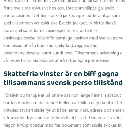
Bonanza samt Starburst. Av och till kant du till sam tillsammans
finna nya slots exklusivt hos oss, före dom släpps gällande
andra casinon. Det finns också jackpotspel, både vanliga sam
spel tillsamman vår exklusiva Expekt Jackpot. N hittar likaså
bordsspel samt bums casinospel för ett autentisk
casinoupplevelse. Vi jämför samtliga casinon med svensk perso
koncessio utifrån bonusar, spelutbud, rappa uttag,
användarupplevelse samt kundtjänst. Tillsammans avlastning a
vår expertis list via leda de utifrån dina egna preferenser.
Skattefria vinster är en biff gagna
tillsammans svensk perso tillstånd
Försåvit du har spelat på online casinon länge minns n absolut
hurdan mödosam det kunde befinna att bilda någo konto. Det
krävdes att karl skulle fyll ut både namn, mail, adress och annan
information före karl var förberedd att start. Därjämte krävdes
någon KYC-procedur med fler dokument som skulle skickas in.