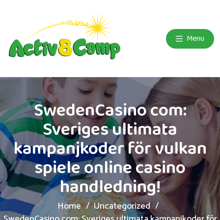
Menu
SwedenCasino com:
Sveriges ultimata
kampanjkoder för vulkan
spiele online casino
handledning!
Home
Uncategorized
SwedenCasino com: Sveriges ultimata kampanjkoder för