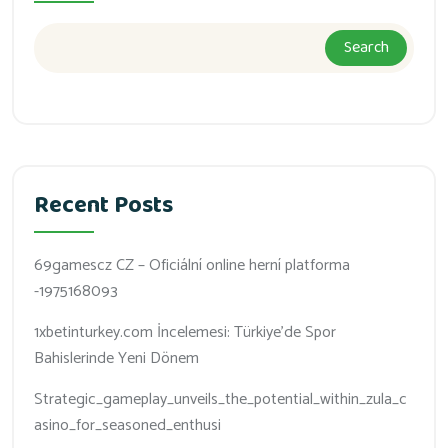
Search
Recent Posts
69gamescz CZ – Oficiální online herní platforma
-1975168093
1xbetinturkey.com İncelemesi: Türkiye’de Spor
Bahislerinde Yeni Dönem
Strategic_gameplay_unveils_the_potential_within_zula_c
asino_for_seasoned_enthusi