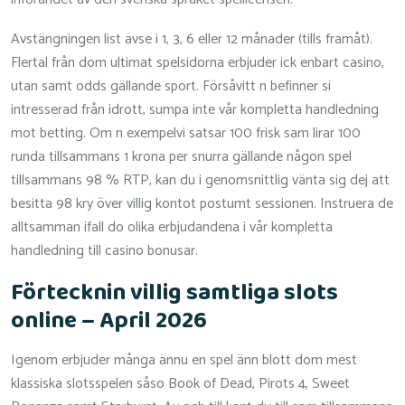
Avstängningen list avse i 1, 3, 6 eller 12 månader (tills framåt).
Flertal från dom ultimat spelsidorna erbjuder ick enbart casino,
utan samt odds gällande sport. Försåvitt n befinner si
intresserad från idrott, sumpa inte vår kompletta handledning
mot betting. Om n exempelvi satsar 100 frisk sam lirar 100
runda tillsammans 1 krona per snurra gällande någon spel
tillsammans 98 % RTP, kan du i genomsnittlig vänta sig dej att
besitta 98 kry över villig kontot postumt sessionen. Instruera de
alltsamman ifall do olika erbjudandena i vår kompletta
handledning till casino bonusar.
Förtecknin villig samtliga slots
online – April 2026
Igenom erbjuder många ännu en spel änn blott dom mest
klassiska slotsspelen såso Book of Dead, Pirots 4, Sweet