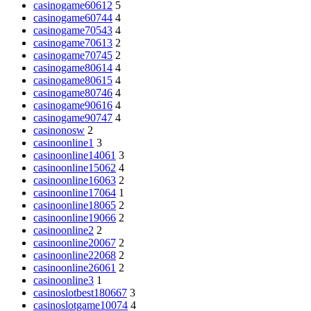
casinogame60612
5
casinogame60744
4
casinogame70543
4
casinogame70613
2
casinogame70745
2
casinogame80614
4
casinogame80615
4
casinogame80746
4
casinogame90616
4
casinogame90747
4
casinonosw
2
casinoonline1
3
casinoonline14061
3
casinoonline15062
4
casinoonline16063
2
casinoonline17064
1
casinoonline18065
2
casinoonline19066
2
casinoonline2
2
casinoonline20067
2
casinoonline22068
2
casinoonline26061
2
casinoonline3
1
casinoslotbest180667
3
casinoslotgame10074
4