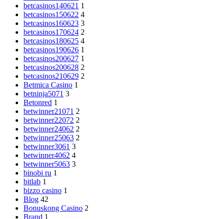
betcasinos140621
1
betcasinos150622
4
betcasinos160623
3
betcasinos170624
2
betcasinos180625
4
betcasinos190626
1
betcasinos200627
1
betcasinos200628
2
betcasinos210629
2
Betmica Casino
1
betninja5071
3
Betonred
1
betwinner21071
2
betwinner22072
2
betwinner24062
2
betwinner25063
2
betwinner3061
3
betwinner4062
4
betwinner5063
3
binobi ru
1
bitlab
1
bizzo casino
1
Blog
42
Bonuskong Casino
2
Brand
1