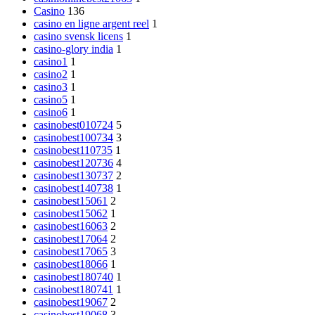
Casino
136
casino en ligne argent reel
1
casino svensk licens
1
casino-glory india
1
casino1
1
casino2
1
casino3
1
casino5
1
casino6
1
casinobest010724
5
casinobest100734
3
casinobest110735
1
casinobest120736
4
casinobest130737
2
casinobest140738
1
casinobest15061
2
casinobest15062
1
casinobest16063
2
casinobest17064
2
casinobest17065
3
casinobest18066
1
casinobest180740
1
casinobest180741
1
casinobest19067
2
casinobest19068
3