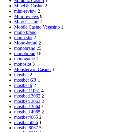
Millionz Casino
1
MineBit Casino
2
mini-review
2
Mini-reviews
9
Mino Casino
2
Mobile Casino Vegasino
1
mono brand
1
mono slot
2
Mono-brand
2
monobrand
25
monobrend
16
monogame
1
monoslot
3
Monsterwin Casino
3
mostbet
2
mostbet GR
1
mostbet tr
2
mostbet11061
4
mostbet13062
2
mostbet13063
2
mostbet13064
1
mostbet14065
2
mostbet4065
2
mostbet5066
1
mostbet6067
5