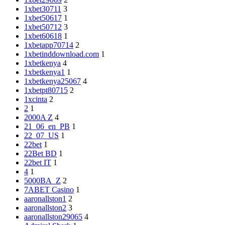
1xbet30711
3
1xbet50617
1
1xbet50712
3
1xbet60618
1
1xbetapp70714
2
1xbetinddownload.com
1
1xbetkenya
4
1xbetkenya1
1
1xbetkenya25067
4
1xbetpt80715
2
1xcinta
2
2
1
2000A Z
4
21_06_en_PB
1
22_07_US
1
22bet
1
22Bet BD
1
22bet IT
1
4
1
5000BA_Z
2
7ABET Casino
1
aaronallston1
2
aaronallston2
3
aaronallston29065
4