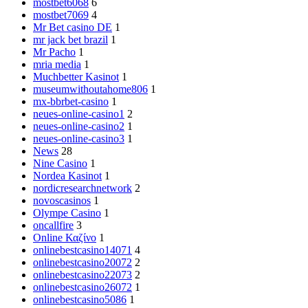
mostbet6068
6
mostbet7069
4
Mr Bet casino DE
1
mr jack bet brazil
1
Mr Pacho
1
mria media
1
Muchbetter Kasinot
1
museumwithoutahome806
1
mx-bbrbet-casino
1
neues-online-casino1
2
neues-online-casino2
1
neues-online-casino3
1
News
28
Nine Casino
1
Nordea Kasinot
1
nordicresearchnetwork
2
novoscasinos
1
Olympe Casino
1
oncallfire
3
Online Καζίνο
1
onlinebestcasino14071
4
onlinebestcasino20072
2
onlinebestcasino22073
2
onlinebestcasino26072
1
onlinebestcasino5086
1