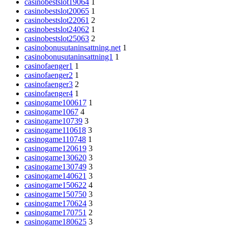
casinobestslot19064
1
casinobestslot20065
1
casinobestslot22061
2
casinobestslot24062
1
casinobestslot25063
2
casinobonusutaninsattning.net
1
casinobonusutaninsattning1
1
casinofaenger1
1
casinofaenger2
1
casinofaenger3
2
casinofaenger4
1
casinogame100617
1
casinogame1067
4
casinogame10739
3
casinogame110618
3
casinogame110748
1
casinogame120619
3
casinogame130620
3
casinogame130749
3
casinogame140621
3
casinogame150622
4
casinogame150750
3
casinogame170624
3
casinogame170751
2
casinogame180625
3