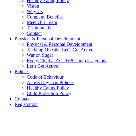
Healthy Eating Policy
Vision
Why Us
Company Benefits
Meet Our Team
Testimonials
Contact
Physical & Personal Development
Physical & Personal Development
Tackling Obesity; Let’s Get Active!
War on Sugar
Every Child at ACTIV8 Camp is a genius
Let’s Get Active
Policies
Code of Behaviour
Activ8 Day Trip Policies
Healthy Eating Policy
Child Protection Policy
Contact
Registration