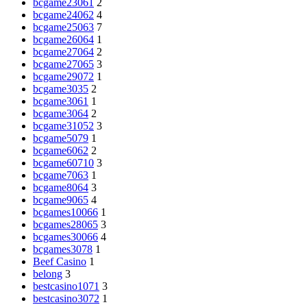
bcgame23061
2
bcgame24062
4
bcgame25063
7
bcgame26064
1
bcgame27064
2
bcgame27065
3
bcgame29072
1
bcgame3035
2
bcgame3061
1
bcgame3064
2
bcgame31052
3
bcgame5079
1
bcgame6062
2
bcgame60710
3
bcgame7063
1
bcgame8064
3
bcgame9065
4
bcgames10066
1
bcgames28065
3
bcgames30066
4
bcgames3078
1
Beef Casino
1
belong
3
bestcasino1071
3
bestcasino3072
1