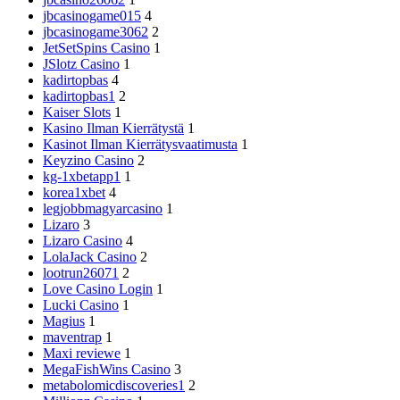
jbcasinogame015
4
jbcasinogame3062
2
JetSetSpins Casino
1
JSlotz Casino
1
kadirtopbas
4
kadirtopbas1
2
Kaiser Slots
1
Kasino Ilman Kierrätystä
1
Kasinot Ilman Kierrätysvaatimusta
1
Keyzino Casino
2
kg-1xbetapp1
1
korea1xbet
4
legjobbmagyarcasino
1
Lizaro
3
Lizaro Casino
4
LolaJack Casino
2
lootrun26071
2
Love Casino Login
1
Lucki Casino
1
Magius
1
maventrap
1
Maxi reviewe
1
MegaFishWins Casino
3
metabolomicdiscoveries1
2