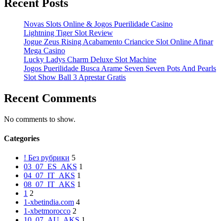
Recent Posts
Novas Slots Online & Jogos Puerilidade Casino
Lightning Tiger Slot Review
Jogue Zeus Rising Acabamento Criancice Slot Online Afinar
Mega Casino
Lucky Ladys Charm Deluxe Slot Machine
Jogos Puerilidade Busca Arame Seven Seven Pots And Pearls
Slot Show Ball 3 Aprestar Gratis
Recent Comments
No comments to show.
Categories
! Без рубрики
5
03_07_ES_AKS
1
04_07_IT_AKS
1
08_07_IT_AKS
1
1
2
1-xbetindia.com
4
1-xbetmorocco
2
10_07_AU_AKS
1