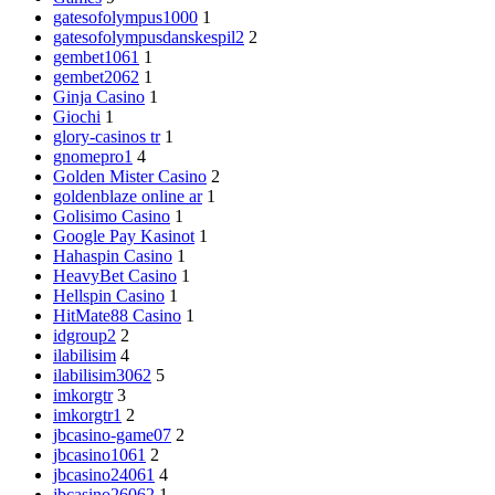
gatesofolympus1000
1
gatesofolympusdanskespil2
2
gembet1061
1
gembet2062
1
Ginja Casino
1
Giochi
1
glory-casinos tr
1
gnomepro1
4
Golden Mister Casino
2
goldenblaze online ar
1
Golisimo Casino
1
Google Pay Kasinot
1
Hahaspin Casino
1
HeavyBet Casino
1
Hellspin Casino
1
HitMate88 Casino
1
idgroup2
2
ilabilisim
4
ilabilisim3062
5
imkorgtr
3
imkorgtr1
2
jbcasino-game07
2
jbcasino1061
2
jbcasino24061
4
jbcasino26062
1