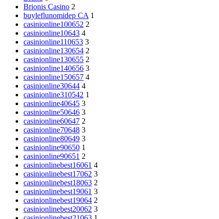
Brionis Casino
2
buyleflunomidep CA
1
casinionline100652
2
casinionline10643
4
casinionline110653
3
casinionline130654
2
casinionline130655
2
casinionline140656
3
casinionline150657
4
casinionline30644
4
casinionline310542
1
casinionline40645
3
casinionline50646
3
casinionline60647
2
casinionline70648
3
casinionline80649
3
casinionline90650
1
casinionline90651
2
casinionlinebest16061
4
casinionlinebest17062
3
casinionlinebest18063
2
casinionlinebest19061
3
casinionlinebest19064
2
casinionlinebest20062
3
casinionlinebest21063
1