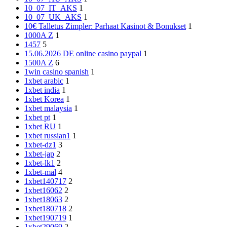
10_07_IT_AKS
1
10_07_UK_AKS
1
10€ Talletus Zimpler: Parhaat Kasinot & Bonukset
1
1000A Z
1
1457
5
15.06.2026 DE online casino paypal
1
1500A Z
6
1win casino spanish
1
1xbet arabic
1
1xbet india
1
1xbet Korea
1
1xbet malaysia
1
1xbet pt
1
1xbet RU
1
1xbet russian1
1
1xbet-dz1
3
1xbet-jap
2
1xbet-lk1
2
1xbet-mal
4
1xbet140717
2
1xbet16062
2
1xbet18063
2
1xbet180718
2
1xbet190719
1
1xbet29069
2