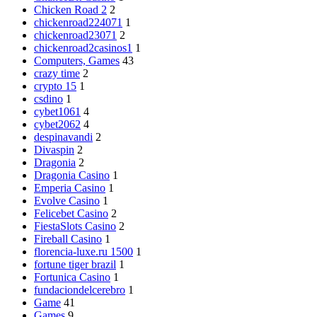
Chicken Road 2
2
chickenroad224071
1
chickenroad23071
2
chickenroad2casinos1
1
Computers, Games
43
crazy time
2
crypto 15
1
csdino
1
cybet1061
4
cybet2062
4
despinavandi
2
Divaspin
2
Dragonia
2
Dragonia Casino
1
Emperia Casino
1
Evolve Casino
1
Felicebet Casino
2
FiestaSlots Casino
2
Fireball Casino
1
florencia-luxe.ru 1500
1
fortune tiger brazil
1
Fortunica Casino
1
fundaciondelcerebro
1
Game
41
Games
9