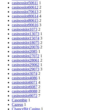
casinosslot50611
1
casinosslot60612
2
casinosslot70613
2
casinosslot80614
4
casinosslot80615
2
casinosslot90616
3
casinostslot1073
2
casinostslot13073
1
casinostslot15074
3
casinostslot18075
2
casinostslot20076
2
casinostslot2085
1
casinostslot27072
1
casinostslot28061
2
casinostslot29062
1
casinostslot29073
3
casinostslot3074
2
casinostslot4086
1
casinostslot6071
4
casinostslot6087
2
casinostslot8088
2
casinostslot9072
7
Casombie
1
Cazeus
1
ChanceBit Casino
1