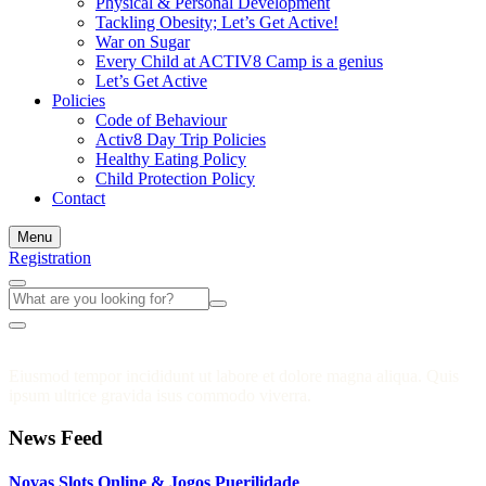
Physical & Personal Development
Tackling Obesity; Let’s Get Active!
War on Sugar
Every Child at ACTIV8 Camp is a genius
Let’s Get Active
Policies
Code of Behaviour
Activ8 Day Trip Policies
Healthy Eating Policy
Child Protection Policy
Contact
Menu
Registration
Eiusmod tempor incididunt ut labore et dolore magna aliqua. Quis
ipsum ultrice gravida isus commodo viverra.
News Feed
Novas Slots Online & Jogos Puerilidade