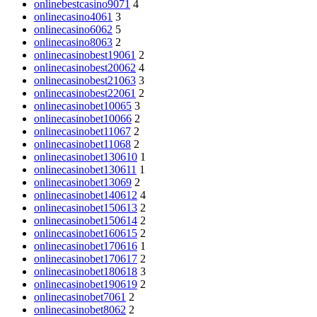
onlinebestcasino9071
4
onlinecasino4061
3
onlinecasino6062
5
onlinecasino8063
2
onlinecasinobest19061
2
onlinecasinobest20062
4
onlinecasinobest21063
3
onlinecasinobest22061
2
onlinecasinobet10065
3
onlinecasinobet10066
2
onlinecasinobet11067
2
onlinecasinobet11068
2
onlinecasinobet130610
1
onlinecasinobet130611
1
onlinecasinobet13069
2
onlinecasinobet140612
4
onlinecasinobet150613
2
onlinecasinobet150614
2
onlinecasinobet160615
2
onlinecasinobet170616
1
onlinecasinobet170617
2
onlinecasinobet180618
3
onlinecasinobet190619
2
onlinecasinobet7061
2
onlinecasinobet8062
2