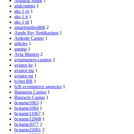
Admiral Shark
1
afalcontigo
1
aks 1 es
1
aks 1 it
1
aks 1 nl
1
antartstudios806
2
Apple Pay Nettikasinot
1
Ardente Casino
1
articles
1
austria
1
Avia Masters
2
aviamasters-casinos
2
aviator ke
1
aviator mz
1
aviator ng
1
b1bet BR
1
b2b ecommerce agencies
1
Bananzia Casino
1
Basswin Casino
1
bcgame1063
3
bcgame1084
1
bcgame11067
1
bcgame12068
1
bcgame2077
2
bcgame22061
2