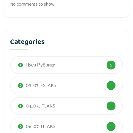
No comments to show.
Categories
! Без Рубрики
5
03_07_ES_AKS
1
04_07_IT_AKS
1
08_07_IT_AKS
1