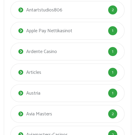
Antartstudios806
2
Apple Pay Nettikasinot
1
Ardente Casino
1
Articles
1
Austria
1
Avia Masters
2
Aviamasters-Casinos
2