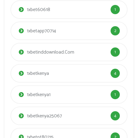
1xbet60618
1
1xbetapp70714
2
1xbetinddownload.com
1
1xbetkenya
4
1xbetkenya1
1
1xbetkenya25067
4
1xbetpt80715
2