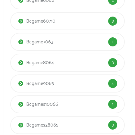
Bcgame6062
2
Bcgame60710
3
Bcgame7063
1
Bcgame8064
3
Bcgame9065
4
Bcgames10066
1
Bcgames28065
3