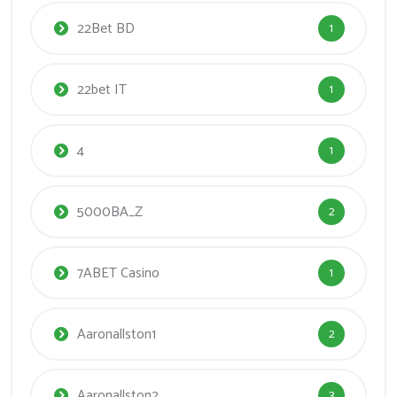
22Bet BD
1
22bet IT
1
4
1
5000BA_Z
2
7ABET Casino
1
Aaronallston1
2
Aaronallston2
3