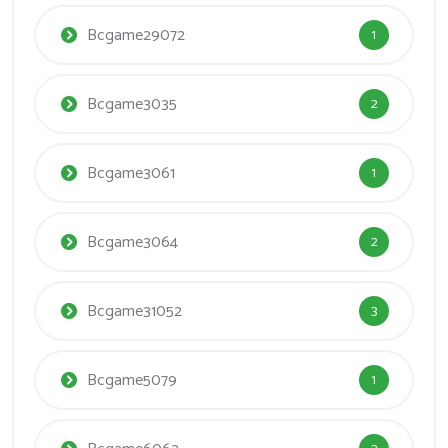
Bcgame29072
1
Bcgame3035
2
Bcgame3061
1
Bcgame3064
2
Bcgame31052
3
Bcgame5079
1