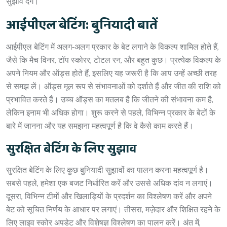
सुझाव देंगे।
आईपीएल बेटिंग: बुनियादी बातें
आईपीएल बेटिंग में अलग-अलग प्रकार के बेट लगाने के विकल्प शामिल होते हैं,
जैसे कि मैच विनर, टॉप स्कोरर, टोटल रन, और बहुत कुछ। प्रत्येक विकल्प के
अपने नियम और ऑड्स होते हैं, इसलिए यह जरूरी है कि आप उन्हें अच्छी तरह
से समझ लें। ऑड्स मूल रूप से संभावनाओं को दर्शाते हैं और जीत की राशि को
प्रभावित करते हैं। उच्च ऑड्स का मतलब है कि जीतने की संभावना कम है,
लेकिन इनाम भी अधिक होगा। शुरू करने से पहले, विभिन्न प्रकार के बेटों के
बारे में जानना और यह समझना महत्वपूर्ण है कि वे कैसे काम करते हैं।
सुरक्षित बेटिंग के लिए सुझाव
सुरक्षित बेटिंग के लिए कुछ बुनियादी सुझावों का पालन करना महत्वपूर्ण है।
सबसे पहले, हमेशा एक बजट निर्धारित करें और उससे अधिक दांव न लगाएं।
दूसरा, विभिन्न टीमों और खिलाड़ियों के प्रदर्शन का विश्लेषण करें और अपने
बेट को सूचित निर्णय के आधार पर लगाएं। तीसरा, मज़ेदार और शिक्षित रहने के
लिए लाइव स्कोर अपडेट और विशेषज्ञ विश्लेषण का पालन करें। अंत में,