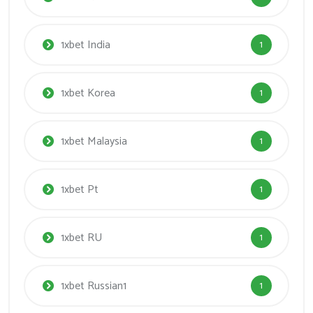
1xbet India
1
1xbet Korea
1
1xbet Malaysia
1
1xbet Pt
1
1xbet RU
1
1xbet Russian1
1