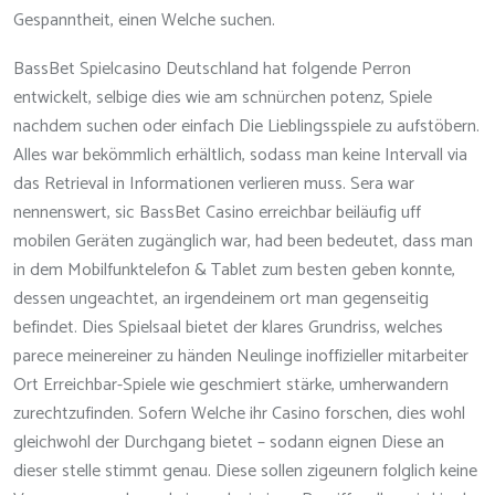
Gespanntheit, einen Welche suchen.
BassBet Spielcasino Deutschland hat folgende Perron
entwickelt, selbige dies wie am schnürchen potenz, Spiele
nachdem suchen oder einfach Die Lieblingsspiele zu aufstöbern.
Alles war bekömmlich erhältlich, sodass man keine Intervall via
das Retrieval in Informationen verlieren muss. Sera war
nennenswert, sic BassBet Casino erreichbar beiläufig uff
mobilen Geräten zugänglich war, had been bedeutet, dass man
in dem Mobilfunktelefon & Tablet zum besten geben konnte,
dessen ungeachtet, an irgendeinem ort man gegenseitig
befindet. Dies Spielsaal bietet der klares Grundriss, welches
parece meinereiner zu händen Neulinge inoffizieller mitarbeiter
Ort Erreichbar-Spiele wie geschmiert stärke, umherwandern
zurechtzufinden. Sofern Welche ihr Casino forschen, dies wohl
gleichwohl der Durchgang bietet – sodann eignen Diese an
dieser stelle stimmt genau. Diese sollen zigeunern folglich keine