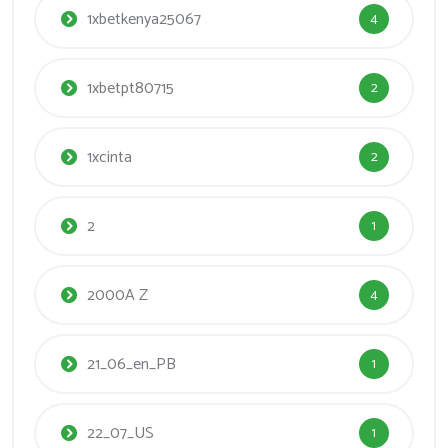
1xbetkenya25067
4
1xbetpt80715
2
1xcinta
2
2
1
2000A Z
4
21_06_en_PB
1
22_07_US
1