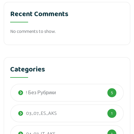
Recent Comments
No comments to show.
Categories
! Без Рубрики
5
03_07_ES_AKS
1