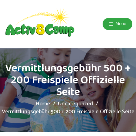
Menu
Vermittlungsgebühr 500 +
200 Freispiele Offizielle
Seite
Home
Uncategorized
Vermittlungsgebühr 500 + 200 Freispiele Offizielle Seite