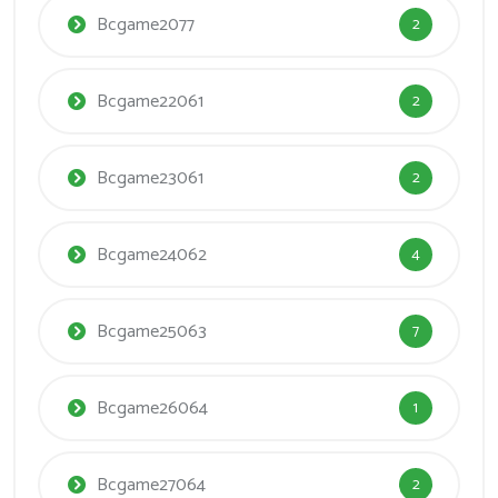
Bcgame2077
2
Bcgame22061
2
Bcgame23061
2
Bcgame24062
4
Bcgame25063
7
Bcgame26064
1
Bcgame27064
2