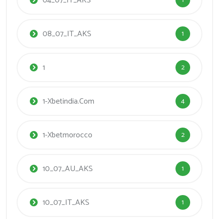
04_07_IT_AKS
1
08_07_IT_AKS
1
1
2
1-Xbetindia.com
4
1-Xbetmorocco
2
10_07_AU_AKS
1
10_07_IT_AKS
1