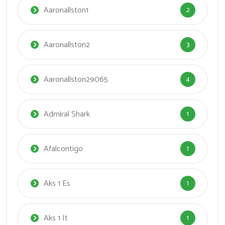
Aaronallston1
2
Aaronallston2
3
Aaronallston29065
4
Admiral Shark
1
Afalcontigo
1
Aks 1 Es
1
Aks 1 It
1