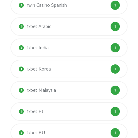
1win Casino Spanish
1
1xbet Arabic
1
1xbet India
1
1xbet Korea
1
1xbet Malaysia
1
1xbet Pt
1
1xbet RU
1