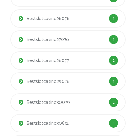
Bestslotcasino26076
1
Bestslotcasino27076
1
Bestslotcasino28077
2
Bestslotcasino29078
1
Bestslotcasino30079
2
Bestslotcasino30812
2