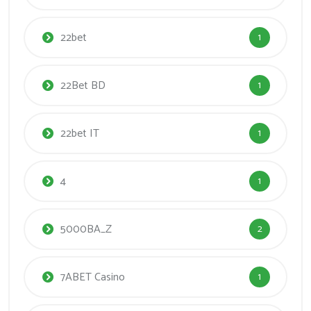
22bet
1
22Bet BD
1
22bet IT
1
4
1
5000BA_Z
2
7ABET Casino
1