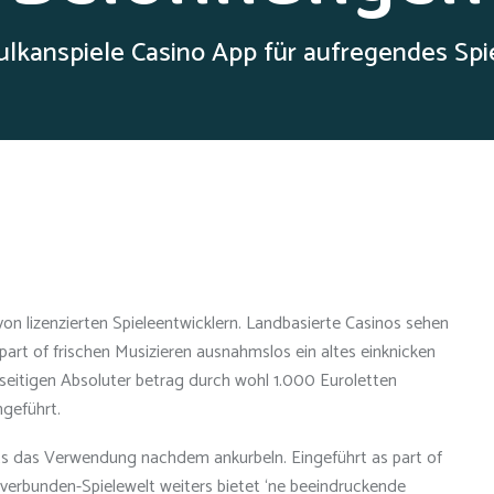
ulkanspiele Casino App für aufregendes Spi
on lizenzierten Spieleentwicklern. Landbasierte Casinos sehen
 part of frischen Musizieren ausnahmslos ein altes einknicken
esseitigen Absoluter betrag durch wohl 1.000 Euroletten
hgeführt.
ts das Verwendung nachdem ankurbeln. Eingeführt as part of
n verbunden-Spielewelt weiters bietet ‘ne beeindruckende