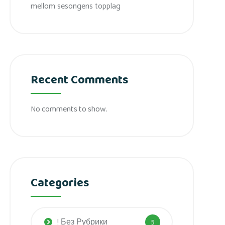
mellom sesongens topplag
Recent Comments
No comments to show.
Categories
! Без Рубрики
5