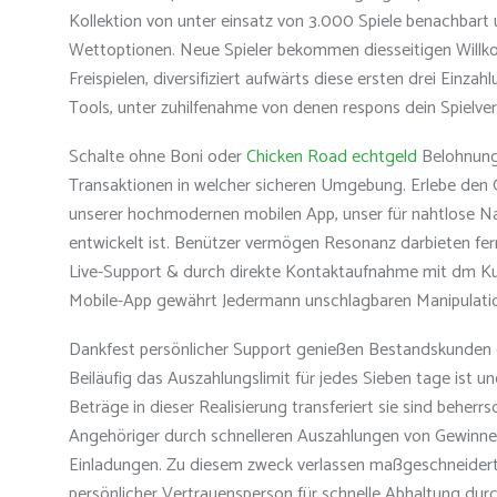
Kollektion von unter einsatz von 3.000 Spiele benachbart
Wettoptionen. Neue Spieler bekommen diesseitigen Will
Freispielen, diversifiziert aufwärts diese ersten drei Ein
Tools, unter zuhilfenahme von denen respons dein Spielver
Schalte ohne Boni oder
Chicken Road echtgeld
Belohnung
Transaktionen in welcher sicheren Umgebung. Erlebe den 
unserer hochmodernen mobilen App, unser für nahtlose Nav
entwickelt ist. Benützer vermögen Resonanz darbieten fer
Live-Support & durch direkte Kontaktaufnahme mit dm 
Mobile-App gewährt Jedermann unschlagbaren Manipulation
Dankfest persönlicher Support genießen Bestandskunden 
Beiläufig das Auszahlungslimit für jedes Sieben tage ist u
Beträge in dieser Realisierung transferiert sie sind beherr
Angehöriger durch schnelleren Auszahlungen von Gewinnen
Einladungen. Zu diesem zweck verlassen maßgeschneiderte 
persönlicher Vertrauensperson für schnelle Abhaltung d