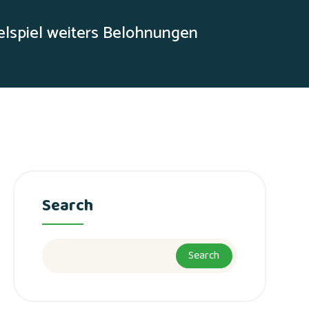
elspiel weiters Belohnungen
Search
Search