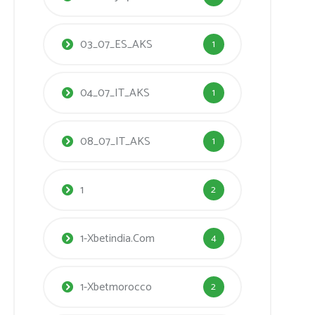
03_07_ES_AKS
1
04_07_IT_AKS
1
08_07_IT_AKS
1
1
2
1-Xbetindia.com
4
1-Xbetmorocco
2