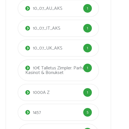
10_07_AU_AKS
1
10_07_IT_AKS
1
10_07_UK_AKS
1
10€ Talletus Zimpler: Parhaat
1
Kasinot & Bonukset
1000A Z
1
1457
5