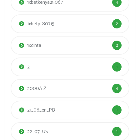
1xbetkenya25067
4
1xbetpt80715
2
1xcinta
2
2
1
2000A Z
4
21_06_en_PB
1
22_07_US
1