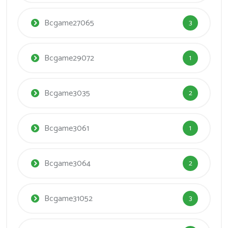
Bcgame27065
3
Bcgame29072
1
Bcgame3035
2
Bcgame3061
1
Bcgame3064
2
Bcgame31052
3