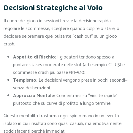
Decisioni Strategiche al Volo
Il cuore del gioco in sessioni brevi è la decisione rapida—
regolare le scommesse, scegliere quando colpire o stare, o
decidere se premere quel pulsante “cash out” su un gioco
crash.
Appetito di Rischio:
I giocatori tendono spesso a
puntare stakes moderate nelle slot (ad esempio €1–€5) e
scommesse crash più basse (€1–€10).
Tempismo:
Le decisioni vengono prese in pochi secondi—
senza deliberazioni.
Approccio Mentale:
Concentrarsi su “vincite rapide”
piuttosto che su curve di profitto a lungo termine.
Questa mentalità trasforma ogni spin o mano in un evento
isolato in cui i risultati sono quasi casuali, ma emotivamente
soddisfacenti perché immediati.