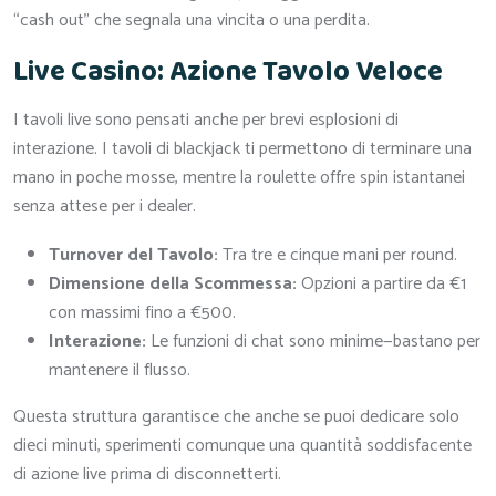
“cash out” che segnala una vincita o una perdita.
Live Casino: Azione Tavolo Veloce
I tavoli live sono pensati anche per brevi esplosioni di
interazione. I tavoli di blackjack ti permettono di terminare una
mano in poche mosse, mentre la roulette offre spin istantanei
senza attese per i dealer.
Turnover del Tavolo:
Tra tre e cinque mani per round.
Dimensione della Scommessa:
Opzioni a partire da €1
con massimi fino a €500.
Interazione:
Le funzioni di chat sono minime—bastano per
mantenere il flusso.
Questa struttura garantisce che anche se puoi dedicare solo
dieci minuti, sperimenti comunque una quantità soddisfacente
di azione live prima di disconnetterti.