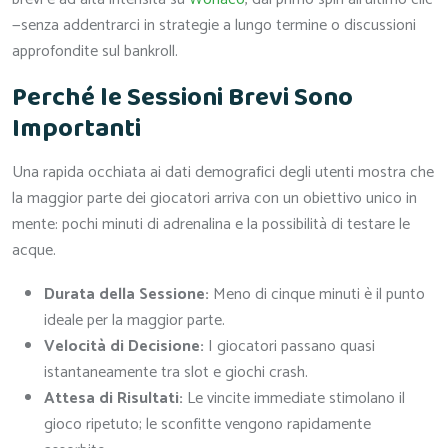
—senza addentrarci in strategie a lungo termine o discussioni
approfondite sul bankroll.
Perché le Sessioni Brevi Sono
Importanti
Una rapida occhiata ai dati demografici degli utenti mostra che
la maggior parte dei giocatori arriva con un obiettivo unico in
mente: pochi minuti di adrenalina e la possibilità di testare le
acque.
Durata della Sessione:
Meno di cinque minuti è il punto
ideale per la maggior parte.
Velocità di Decisione:
I giocatori passano quasi
istantaneamente tra slot e giochi crash.
Attesa di Risultati:
Le vincite immediate stimolano il
gioco ripetuto; le sconfitte vengono rapidamente