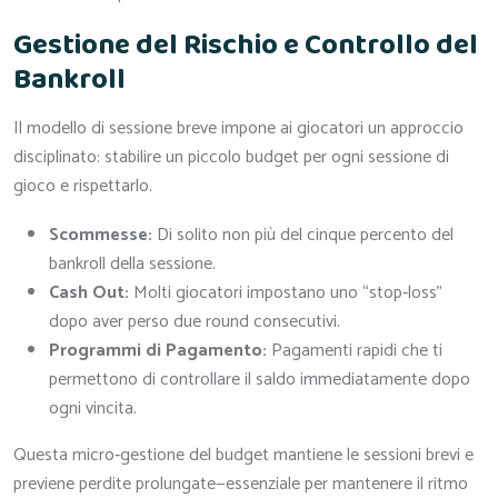
Gestione del Rischio e Controllo del
Bankroll
Il modello di sessione breve impone ai giocatori un approccio
disciplinato: stabilire un piccolo budget per ogni sessione di
gioco e rispettarlo.
Scommesse:
Di solito non più del cinque percento del
bankroll della sessione.
Cash Out:
Molti giocatori impostano uno “stop‑loss”
dopo aver perso due round consecutivi.
Programmi di Pagamento:
Pagamenti rapidi che ti
permettono di controllare il saldo immediatamente dopo
ogni vincita.
Questa micro‑gestione del budget mantiene le sessioni brevi e
previene perdite prolungate—essenziale per mantenere il ritmo