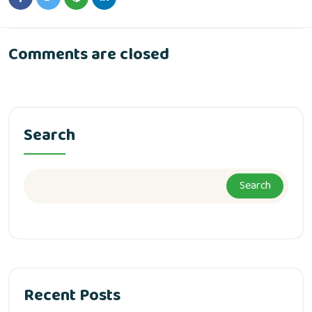
Comments are closed
Search
Search
Recent Posts