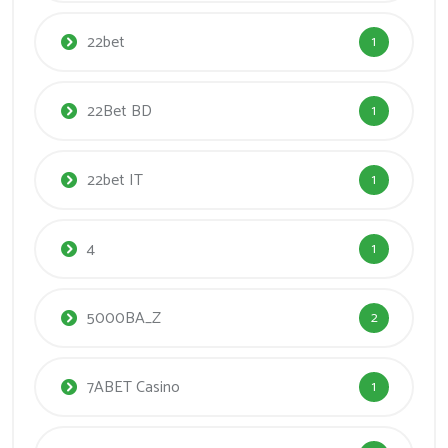
22bet
1
22Bet BD
1
22bet IT
1
4
1
5000BA_Z
2
7ABET Casino
1