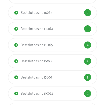
Bestslotcasino11063
3
Bestslotcasino13064
3
Bestslotcasino14065
4
Bestslotcasino16066
2
Bestslotcasino17061
3
Bestslotcasino19062
2