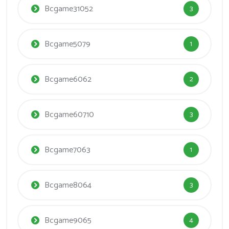
Bcgame31052
3
Bcgame5079
1
Bcgame6062
2
Bcgame60710
3
Bcgame7063
1
Bcgame8064
3
Bcgame9065
4