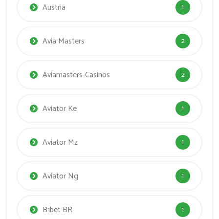
Austria
1
Avia Masters
2
Aviamasters-Casinos
2
Aviator Ke
1
Aviator Mz
1
Aviator Ng
1
B1bet BR
1