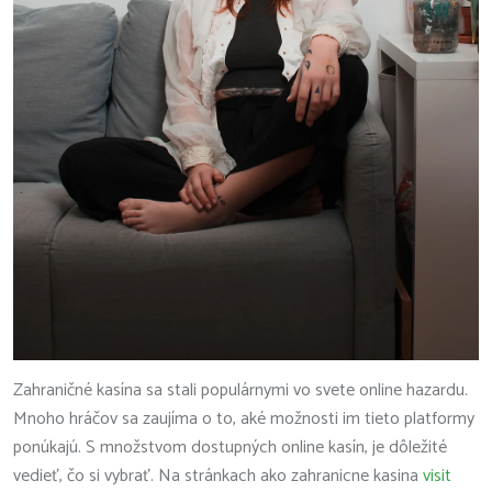
Zahraničné kasína sa stali populárnymi vo svete online hazardu.
Mnoho hráčov sa zaujíma o to, aké možnosti im tieto platformy
ponúkajú. S množstvom dostupných online kasín, je dôležité
vedieť, čo si vybrať. Na stránkach ako zahranicne kasina
visit