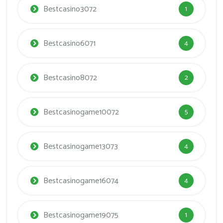
Bestcasino3072
1
Bestcasino6071
4
Bestcasino8072
2
Bestcasinogame10072
5
Bestcasinogame13073
4
Bestcasinogame16074
4
Bestcasinogame19075
1