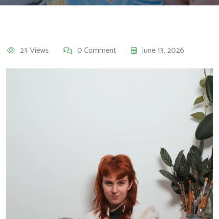
23 Views
0 Comment
June 13, 2026