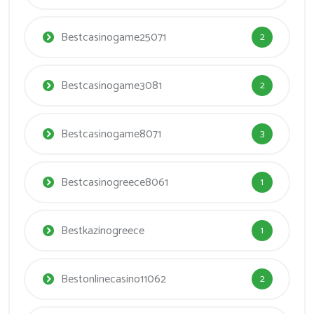
Bestcasinogame25071
2
Bestcasinogame3081
2
Bestcasinogame8071
3
Bestcasinogreece8061
1
Bestkazinogreece
1
Bestonlinecasino11062
2