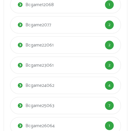
Bcgame12068
1
Bcgame2077
2
Bcgame22061
2
Bcgame23061
2
Bcgame24062
4
Bcgame25063
7
Bcgame26064
1