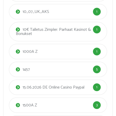
10_07_UK_AKS
1
10€ Talletus Zimpler: Parhaat Kasinot &
1
Bonukset
1000A Z
1
1457
5
15.06.2026 DE Online Casino Paypal
1
1500A Z
3