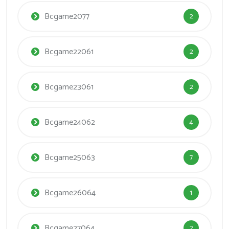
Bcgame2077
2
Bcgame22061
2
Bcgame23061
2
Bcgame24062
4
Bcgame25063
7
Bcgame26064
1
Bcgame27064
2