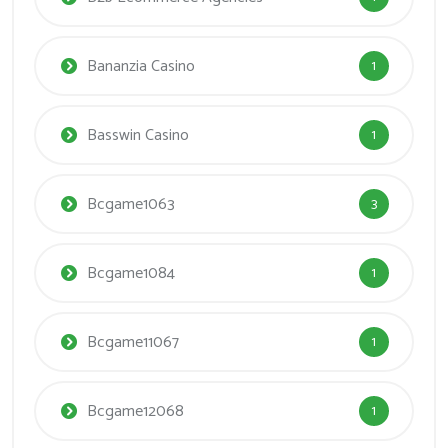
Bananzia Casino
1
Basswin Casino
1
Bcgame1063
3
Bcgame1084
1
Bcgame11067
1
Bcgame12068
1