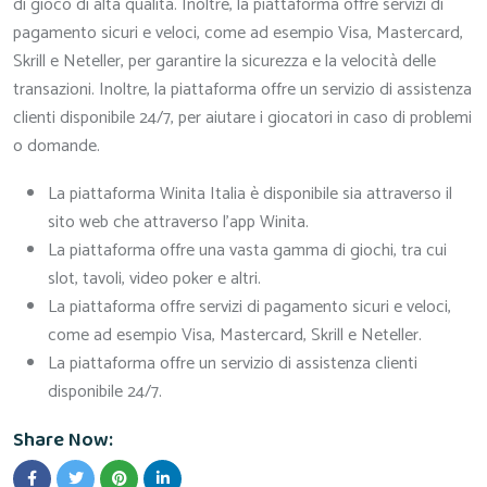
di gioco di alta qualità. Inoltre, la piattaforma offre servizi di
pagamento sicuri e veloci, come ad esempio Visa, Mastercard,
Skrill e Neteller, per garantire la sicurezza e la velocità delle
transazioni. Inoltre, la piattaforma offre un servizio di assistenza
clienti disponibile 24/7, per aiutare i giocatori in caso di problemi
o domande.
La piattaforma Winita Italia è disponibile sia attraverso il
sito web che attraverso l’app Winita.
La piattaforma offre una vasta gamma di giochi, tra cui
slot, tavoli, video poker e altri.
La piattaforma offre servizi di pagamento sicuri e veloci,
come ad esempio Visa, Mastercard, Skrill e Neteller.
La piattaforma offre un servizio di assistenza clienti
disponibile 24/7.
Share Now: