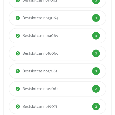
Bestslotcasino11063
3
Bestslotcasino13064
3
Bestslotcasino14065
4
Bestslotcasino16066
2
Bestslotcasino17061
3
Bestslotcasino19062
2
Bestslotcasino19071
2