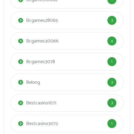
Bcgames28065
3
Bcgames30066
4
Bcgames3078
1
Belong
3
Bestcasino1071
3
Bestcasino3072
1