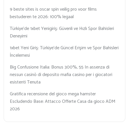
9 beste sites is oscar spin veilig pro voor films
bestuderen te 2026: 100% legaal
Türkiye’de 1xbet Yenigiriş: Güvenli ve Hızlı Spor Bahisleri
Deneyimi
1xbet Yeni Giriş: Türkiye’de Güncel Erişim ve Spor Bahisleri
İncelemesi
Big Confusione Italia: Bonus 300%, 55 In assenza di
nessun casinò di deposito mafia casino per i giocatori
esistenti Tenuta
Gratifica recensione del gioco mega hamster
Escludendo Base: Attacco Offerte Casa da gioco ADM
2026