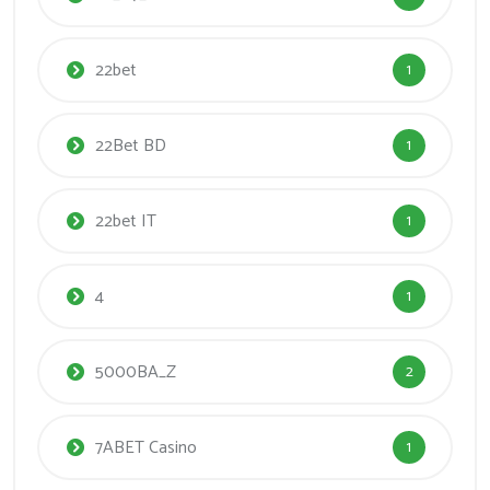
22bet
1
22Bet BD
1
22bet IT
1
4
1
5000BA_Z
2
7ABET Casino
1