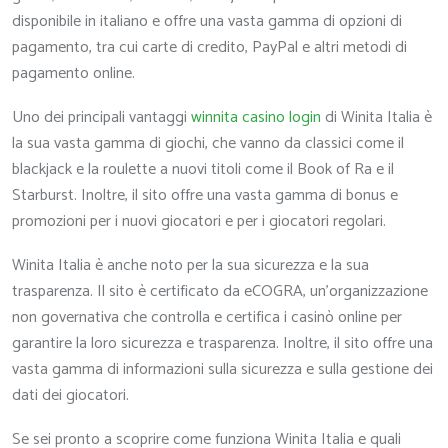
disponibile in italiano e offre una vasta gamma di opzioni di
pagamento, tra cui carte di credito, PayPal e altri metodi di
pagamento online.
Uno dei principali vantaggi
winnita casino login
di Winita Italia è
la sua vasta gamma di giochi, che vanno da classici come il
blackjack e la roulette a nuovi titoli come il Book of Ra e il
Starburst. Inoltre, il sito offre una vasta gamma di bonus e
promozioni per i nuovi giocatori e per i giocatori regolari.
Winita Italia è anche noto per la sua sicurezza e la sua
trasparenza. Il sito è certificato da eCOGRA, un’organizzazione
non governativa che controlla e certifica i casinò online per
garantire la loro sicurezza e trasparenza. Inoltre, il sito offre una
vasta gamma di informazioni sulla sicurezza e sulla gestione dei
dati dei giocatori.
Se sei pronto a scoprire come funziona Winita Italia e quali